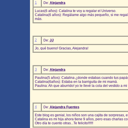
1
De:
Alejandra
Lucas(6 años): Catalina te voy a regalar el Universo.
Catalina(6 años): Regálame algo más pequeño, si me regal
más.
2
De:
JJ
Jo, qué bueno! Gracias, Alejandra!
3
De:
Alejandra
Paulina(5 años): Catalina ¿donde estabas cuando tus papá
Catalina(6años): Estaba en la barriguita de mi mamá.
Paulina: Ah que aburrido! yo le llevé la cola del vestido a m
4
De:
Alejandra Fuentes
Este blog es genial, los niños son una cajita de sorpresas, 
Catalina es mi hija ahora tiene 9 años, pero esas charlas c
Otro día te cuento otras...Te felicito!!!!!!