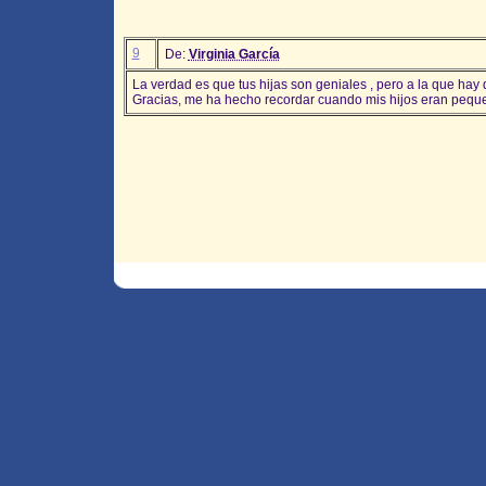
9
De:
Virginia García
La verdad es que tus hijas son geniales , pero a la que hay qu
Gracias, me ha hecho recordar cuando mis hijos eran pequ