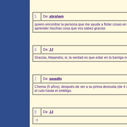
5
De:
abraham
quiero encontrar la persona que me ayude a flotar cosas en 
aprender muchas cosa que vos sabes gracias
6
De:
JJ
Gracias, Alejandra; si, la verdad es que estar en la barriga 
7
De:
paquillo
Chema (5 años), después de ver a su prima desnuda (de 4 a
el culo hasta el ombligo.
8
De:
JJ
:-)